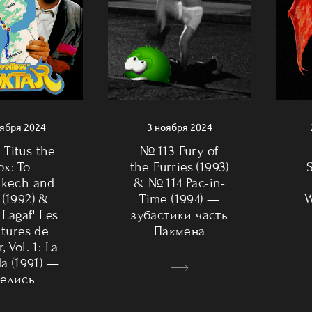
3 ноября 2024
оября 2024
№ 113 Fury of
 Titus the
the Furries (1993)
ox: To
& № 114 Pac-in-
akech and
W
Time (1994) —
 (1992) &
зубастики часть
Lagaf' Les
Пакмена
tures de
, Vol. 1: La
a (1991) —
пелись