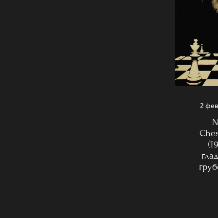
2 фе
№
Che
(1
гла
гру