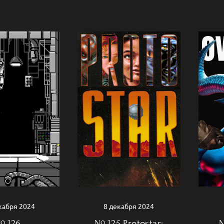
8 декабря 2024
кабря 2024
№ 125 Protostar:
№
 126