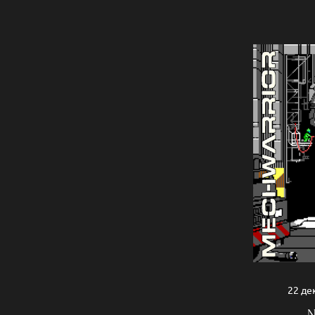
22 де
№