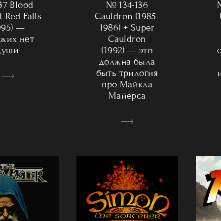
№ 134-136
37 Blood
Cauldron (1985-
t Red Falls
1986) + Super
995) —
Cauldron
ыжих нет
(1992) — это
души
должна была
быть трилогия
про Майкла
Майерса