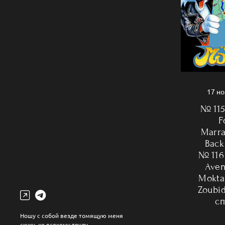
17 н
№ 115
F
Marr
Back
№ 116 
Aven
Moktar
Zoubid
с
Ношу с собой везде томящую меня
скуку, ко всякому труду.