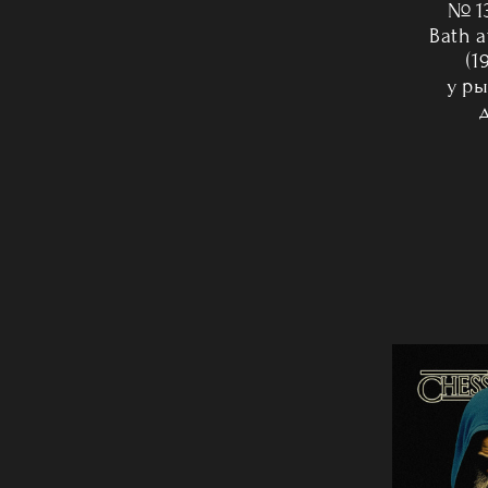
№ 1
Bath a
(1
у р