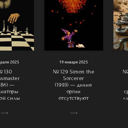
19 января 2025
враля 2025
№ 129 Simon the
 130
№ 
Sorcerer
ssmaster
(1993) — дикие
986) —
оргии
диаторы
с
отсутствуют
бой силы
«