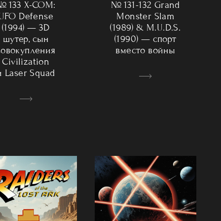
№ 133 X-COM:
№ 131-132 Grand
UFO Defense
Monster Slam
(1994) — 3D
(1989) & M.U.D.S.
шутер, сын
(1990) — спорт
совокупления
вместо войны
Civilization
и Laser Squad