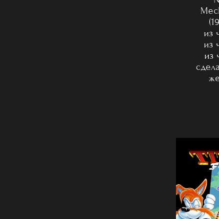
Mec
(1
из 
из 
из 
сдел
же