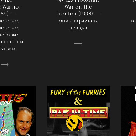
War on the
hWarrior
Frontier (1993) —
989) —
они старались,
в
чего же,
правда
чего же,
чего же
аны наши
лезки