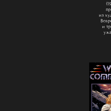
(1
пр
из х
Возр
и т
уж