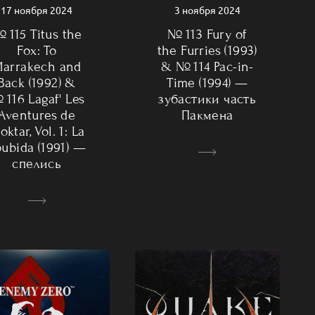
3 ноября 2024
17 ноября 2024
№ 113 Fury of
 115 Titus the
the Furries (1993)
Fox: To
& № 114 Pac-in-
arrakech and
Time (1994) —
Back (1992) &
зубастики часть
 116 Lagaf' Les
Пакмена
Aventures de
ktar, Vol. 1: La
ubida (1991) —
спелись