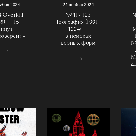
кабря 2024
24 ноября 2024
 Overkill
№
№ 117-123
96) — 15
География (1991-
инут
M
1994) —
моверсии»
в поисках
№
верных форм
Mo
Zo