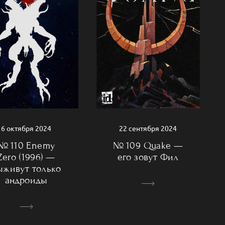
6 октября 2024
22 сентября 2024
№ 110 Enemy
№ 109 Quake —
Zero (1996) —
его зовут Фил
ыживут только
андроиды