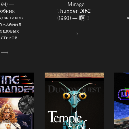
+ Mirage
994) —
Thunder DIF-2
обник
удожников
(1993) — 啊！
ождения
решовых
астиков