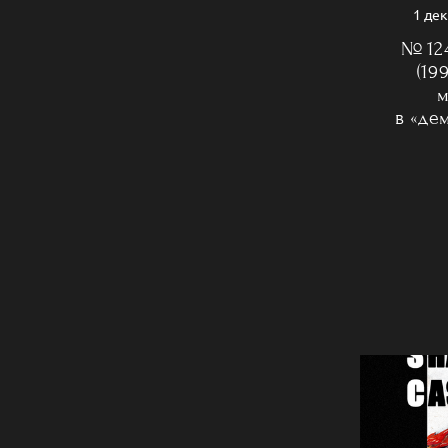
1 де
№ 124
(19
м
в «де