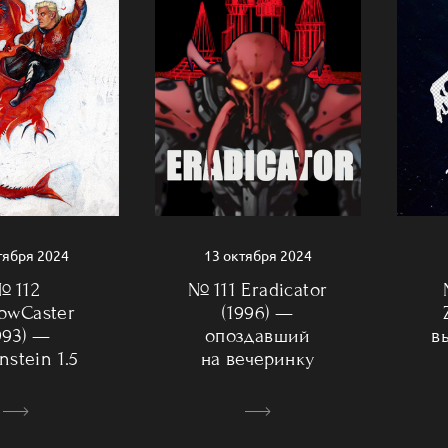
13 октября 2024
тября 2024
№ 111 Eradicator
№ 112
(1996) —
owCaster
опоздавший
993) —
в
на вечеринку
nstein 1.5