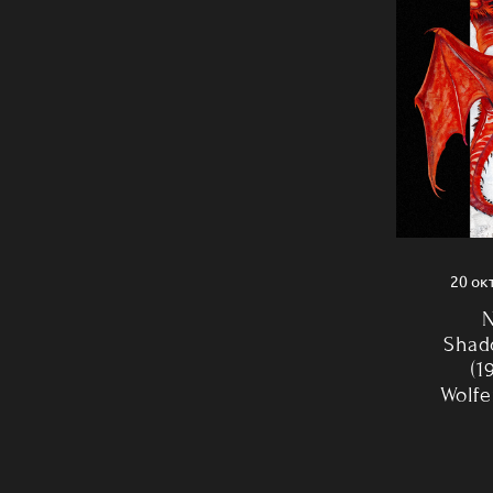
20 ок
Shad
(1
Wolfe