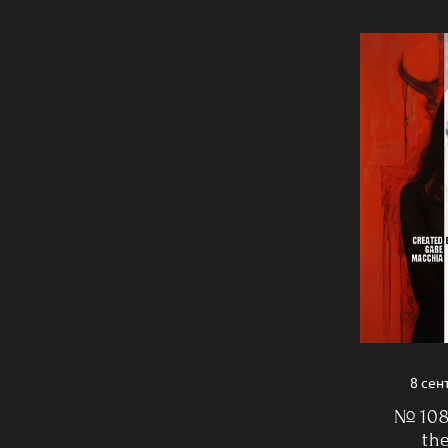
8 сен
№ 108
th