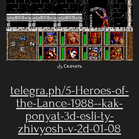
Скачать
telegra.ph/5-Heroes-of-
the-Lance-1988--kak-
ponyat-3d-esli-ty-
zhivyosh-v-2d-01-08